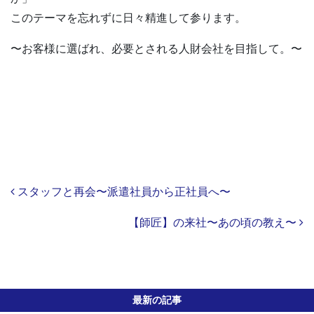
このテーマを忘れずに日々精進して参ります。
〜お客様に選ばれ、必要とされる人財会社を目指して。〜
Post navigation
スタッフと再会〜派遣社員から正社員へ〜
【師匠】の来社〜あの頃の教え〜
最新の記事