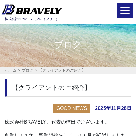
Main Navigation
株式会社BRAVELY（ブレイブリー）
ブログ
ホーム
>
ブログ
>
【クライアントのご紹介】
【クライアントのご紹介】
GOOD NEWS
2025年11月28日
株式会社BRAVELY、代表の楠田でございます。
創業して１年、事業開始をして１０ヵ月が経過しました。