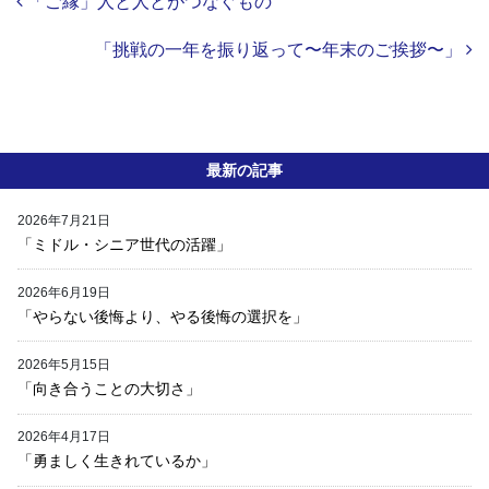
Post navigation
「ご縁」人と人とがつなぐもの
「挑戦の一年を振り返って〜年末のご挨拶〜」
最新の記事
2026年7月21日
「ミドル・シニア世代の活躍」
2026年6月19日
「やらない後悔より、やる後悔の選択を」
2026年5月15日
「向き合うことの大切さ」
2026年4月17日
「勇ましく生きれているか」